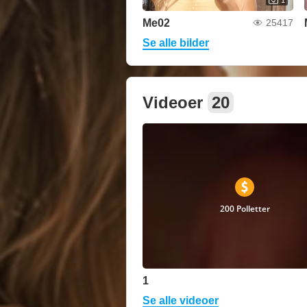
Me02
25417
Se alle bilder
Videoer
20
200 Polletter
1
Se alle videoer