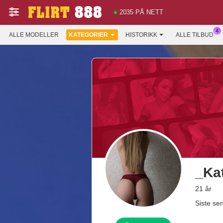
2035 PÅ NETT
ALLE MODELLER
KATEGORIER
HISTORIKK
ALLE TILBUD
_Ka
21 år
Siste se