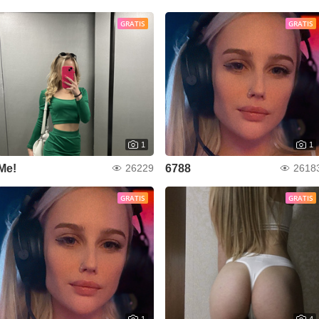
GRATIS
GRATIS
1
1
Me!
6788
26229
2618
GRATIS
GRATIS
1
4