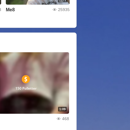
Me8
3
25935
150 Polletter
1:09
468