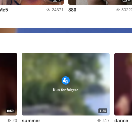
Me5
880
24371
3022
Kun for følgere
0:59
1:35
summer
dance
23
417